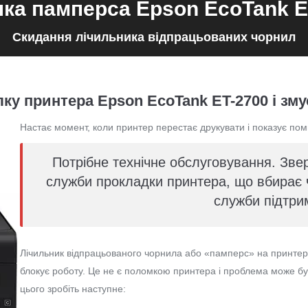
ка памперса Epson EcoTank E
Скидання лічильника відпрацьованих чорнил
ку принтера Epson EcoTank ET-2700 і зму
Настає момент, коли принтер перестає друкувати і показує пом
Потрібне технічне обслуговування. Звер
служби прокладки принтера, що вбирає ч
служби підтри
Лічильник відпрацьованого чорнила або «памперс» на принтера
блокує роботу. Це не є поломкою принтера і проблема може б
цього зробіть наступне: