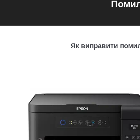
Помил
Як виправити помил