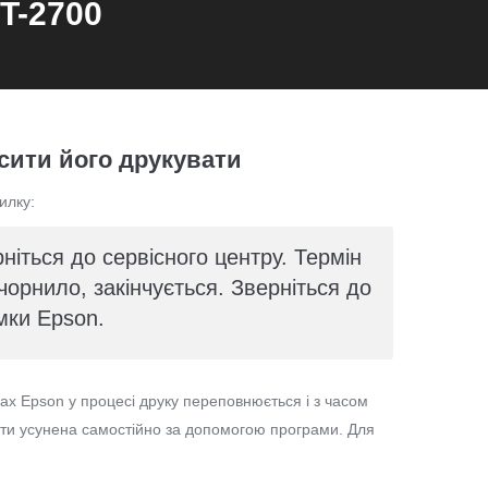
T-2700
сити його друкувати
илку:
ніться до сервісного центру. Термін
орнило, закінчується. Зверніться до
мки Epson.
х Epson у процесі друку переповнюється і з часом
ути усунена самостійно за допомогою програми. Для