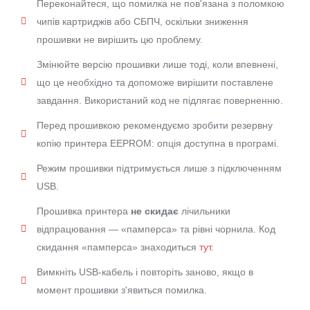
Переконайтеся, що помилка не пов'язана з поломкою
чипів картриджів або СБПЧ, оскільки зниження
прошивки не вирішить цю проблему.
Змінюйте версію прошивки лише тоді, коли впевнені,
що це необхідно та допоможе вирішити поставлене
завдання. Використаний код не підлягає поверненню.
Перед прошивкою рекомендуємо зробити резервну
копію принтера EEPROM: опція доступна в програмі.
Режим прошивки підтримується лише з підключенням
USB.
Прошивка принтера
не скидає
лічильники
відпрацювання — «памперса» та рівні чорнила. Код
скидання «памперса» знаходиться
тут
.
Вимкніть USB-кабель і повторіть заново, якщо в
момент прошивки з'явиться помилка.