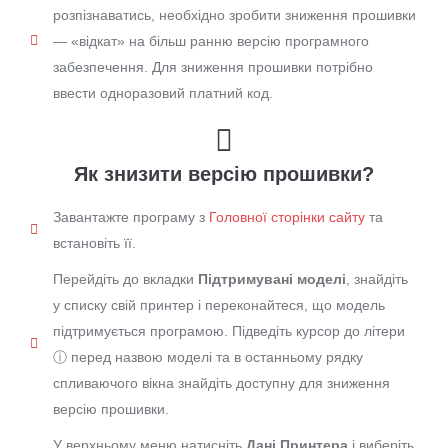
розпізнаватись, необхідно зробити зниження прошивки
— «відкат» на більш ранню версію програмного
забезпечення. Для зниження прошивки потрібно
ввести одноразовий платний код.
Як знизити версію прошивки?
Завантажте програму з
Головної сторінки сайту
та
встановіть її.
Перейдіть до вкладки
Підтримувані моделі
, знайдіть
у списку свій принтер і переконайтеся, що модель
підтримується програмою. Підведіть курсор до літери
ⓘ перед назвою моделі та в останньому рядку
спливаючого вікна знайдіть доступну для зниження
версію прошивки.
У верхньому меню натисніть
Дані Принтера
і виберіть