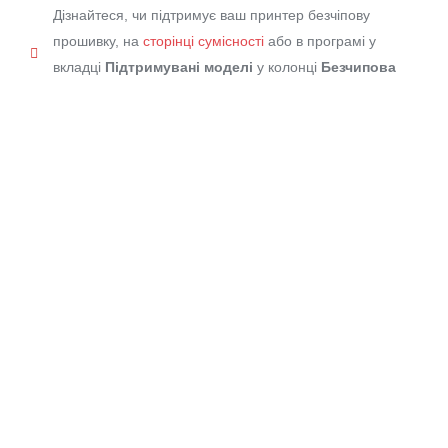
Дізнайтеся, чи підтримує ваш принтер безчіпову
прошивку, на
сторінці сумісності
або в програмі у
вкладці
Підтримувані моделі
у колонці
Безчипова
прошивка
.
Приймаємо до оплати: