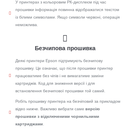
У принтерах з кольоровим РК-дисплеєм під час
прошивки інформація повинна відображатися текстом
із білими символами. Якщо символи червоні, операція
неможлива.
Безчипова прошивка
Деякі принтери Epson підтримують безчипову
прошивку. Це означає, що після прошивки принтер
працюватиме без чіпів і не вимагатиме заміни
картриджів. Код для зниження версії і для
встановлення безчипової прошивки той самий.
Робіть прошивку принтера на безчіповий за прикладом
відео нижче. Важливо вибрати саме
версію
прошивки з відключеними чорнильними
картриджами
.