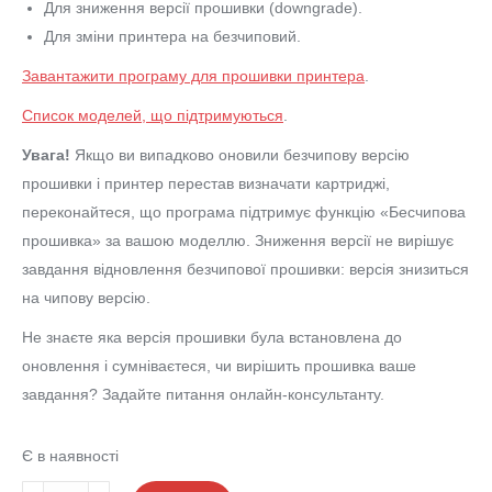
Для зниження версії прошивки (downgrade).
Для зміни принтера на безчиповий.
Завантажити програму для прошивки принтера
.
Список моделей, що підтримуються
.
Увага!
Якщо ви випадково оновили безчипову версію
прошивки і принтер перестав визначати картриджі,
переконайтеся, що програма підтримує функцію «Бесчипова
прошивка» за вашою моделлю. Зниження версії не вирішує
завдання відновлення безчипової прошивки: версія знизиться
на чипову версію.
Не знаєте яка версія прошивки була встановлена до
оновлення і сумніваєтеся, чи вирішить прошивка ваше
завдання? Задайте питання онлайн-консультанту.
Є в наявності