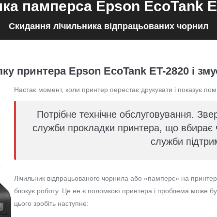
ка памперса Epson EcoTank E
Скидання лічильника відпрацьованих чорнил
ку принтера Epson EcoTank ET-2820 і зму
Настає момент, коли принтер перестає друкувати і показує пом
Потрібне технічне обслуговування. Звер
служби прокладки принтера, що вбирає ч
служби підтри
Лічильник відпрацьованого чорнила або «памперс» на принтера
блокує роботу. Це не є поломкою принтера і проблема може б
цього зробіть наступне: