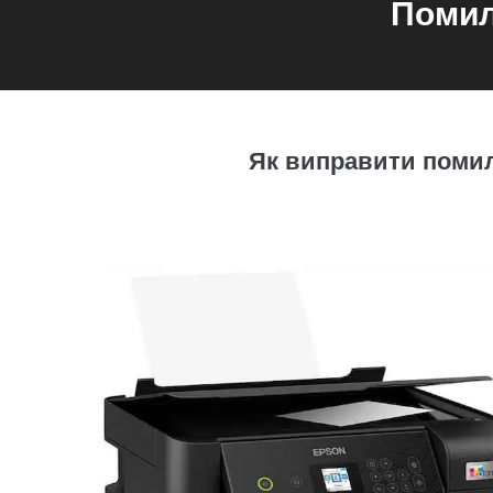
Помил
Як виправити помил