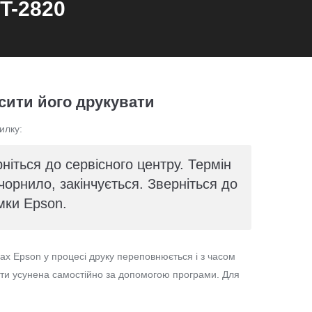
T-2820
сити його друкувати
илку:
ніться до сервісного центру. Термін
орнило, закінчується. Зверніться до
мки Epson.
х Epson у процесі друку переповнюється і з часом
ути усунена самостійно за допомогою програми. Для