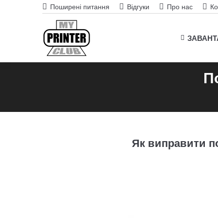
Поширені питання
Відгуки
Про нас
Ко
ЗАВАН
П
Як виправити по