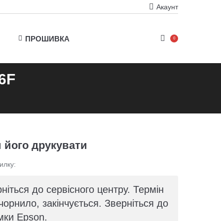
Акаунт
ПРОШИВКА
0
6F
и його друкувати
илку:
ніться до сервісного центру. Термін
орнило, закінчується. Зверніться до
мки Epson.