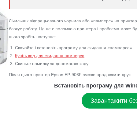
Лічильник відпрацьованого чорнила або «памперс» на принтера
блокує роботу. Це не є поломкою принтера і проблема може б
цього зробіть наступне:
Скачайте і встановіть програму для скидання «памперса».
Купіть код для скидання памперса
.
Скиньте помилку за допомогою коду.
Після цього принтер Epson EP-906F зможе продовжити друк.
Встановіть програму для Wind
Завантажити бе