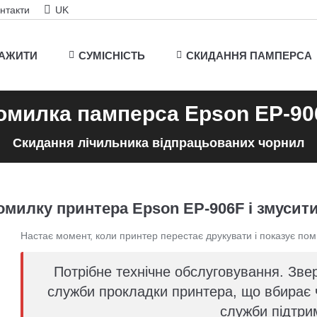
нтакти
UK
ТАЖИТИ
СУМІСНІСТЬ
СКИДАННЯ ПАМПЕРСА
омилка памперса Epson EP-90
Скидання лічильника відпрацьованих чорнил
милку принтера Epson EP-906F і змусит
Настає момент, коли принтер перестає друкувати і показує пом
Потрібне технічне обслуговування. Звер
служби прокладки принтера, що вбирає ч
служби підтри