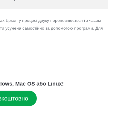
х Epson у процесі друку переповнюється і з часом
ути усунена самостійно за допомогою програми. Для
ows, Mac OS або Linux!
зкоштовно