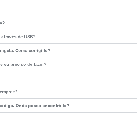
ma?
s através de USB?
ngela. Como corrigi-lo?
 eu preciso de fazer?
sempre»?
código. Onde posso encontrá-lo?